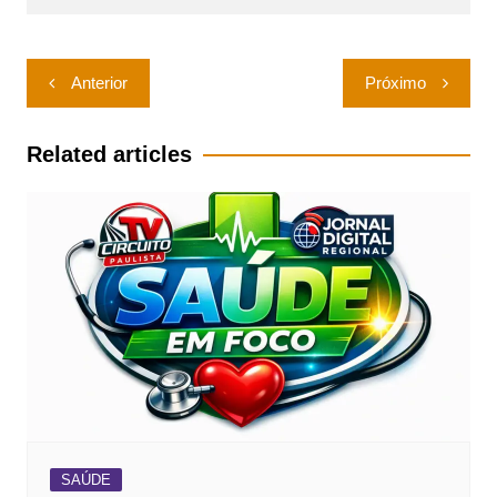
Navegação
Anterior
Próximo
de
Post
Related articles
SAÚDE