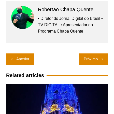
Robertão Chapa Quente
• Diretor do Jornal Digital do Brasil •
TV DIGITAL • Apresentador do
Programa Chapa Quente
Navegação
Anterior
Próximo
de
Post
Related articles