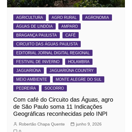
AGRICULTURA
AGRO RURAL
AGRONOMIA
ÁGUAS DE LINDÓIA
AMPARO
BRAGANÇA PAULISTA
CAFÉ
CIRCUITO DAS ÁGUAS PAULISTA
EDITORIAL JORNAL DIGITAL REGIONAL
FESTIVAL DE INVERNO
HOLAMBRA
JAGUARIÚNA
JAGUARIÚNA COUNTRY
MEIO AMBIENTE
MONTE ALEGRE DO SUL
PEDREIRA
SOCORRO
Com café do Circuito das Águas, agro
de São Paulo soma 11 Indicações
Geográficas reconhecidas pelo INPI
Robertão Chapa Quente
junho 9, 2026
0