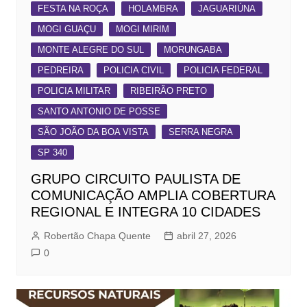
FESTA NA ROÇA
HOLAMBRA
JAGUARIÚNA
MOGI GUAÇU
MOGI MIRIM
MONTE ALEGRE DO SUL
MORUNGABA
PEDREIRA
POLICIA CIVIL
POLICIA FEDERAL
POLICIA MILITAR
RIBEIRÃO PRETO
SANTO ANTONIO DE POSSE
SÃO JOÃO DA BOA VISTA
SERRA NEGRA
SP 340
GRUPO CIRCUITO PAULISTA DE
COMUNICAÇÃO AMPLIA COBERTURA
REGIONAL E INTEGRA 10 CIDADES
Robertão Chapa Quente
abril 27, 2026
0