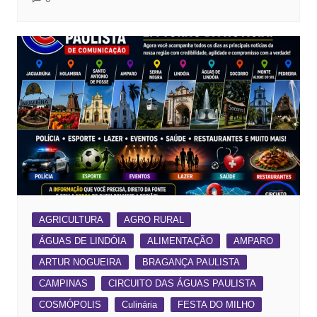
AGRICULTURA
AGRO RURAL
ÁGUAS DE LINDÓIA
ALIMENTAÇÃO
AMPARO
ARTUR NOGUEIRA
BRAGANÇA PAULISTA
CAMPINAS
CIRCUITO DAS ÁGUAS PAULISTA
COSMÓPOLIS
Culinária
FESTA DO MILHO