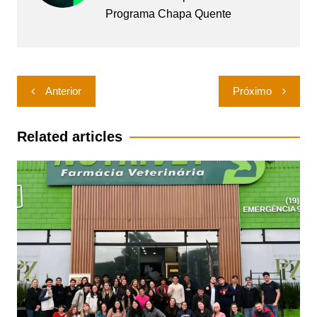
Programa Chapa Quente
Navegação
Anterior
Próximo
de
Post
Related articles