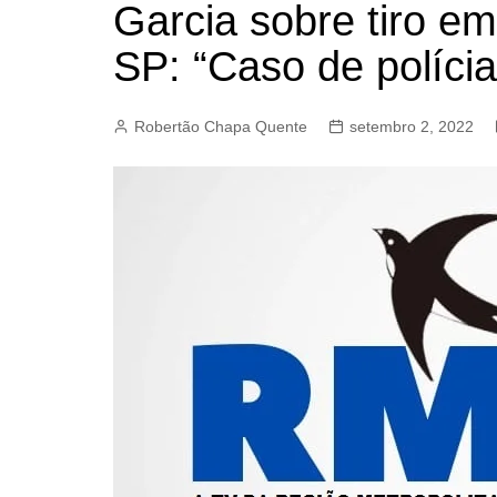
Garcia sobre tiro e
BARRET
SP: “Caso de polícia
CAMPIN
ESTIVA 
Robertão Chapa Quente
setembro 2, 2022
JAGUAR
JUNDIAÍ
LIMEIRA
MOGI G
MOGI MI
PAULÍNI
PEDREI
RIBEIRÃ