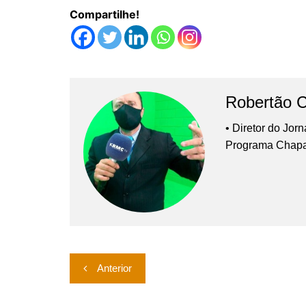
Compartilhe!
Robertão 
• Diretor do Jor
Programa Chap
Navegação
Anterior
de