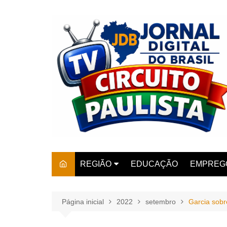
Ir
para
o
conteúdo
REGIÃO
EDUCAÇÃO
EMPREG
SÃO PAULO
ARARAS
AMPARO
Página inicial
2022
setembro
Garcia sobr
AMERIC