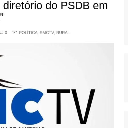
m diretório do PSDB em
OS
”
AS
GERBI
IÚNA
0
POLÍTICA
,
RMCTV
,
RURAL
UAÇU
RIM
A
RA
O PRETO