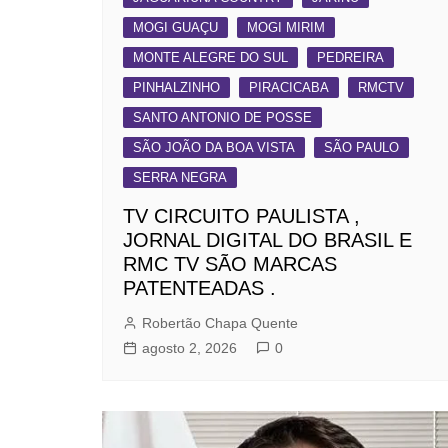
MOGI GUAÇU
MOGI MIRIM
MONTE ALEGRE DO SUL
PEDREIRA
PINHALZINHO
PIRACICABA
RMCTV
SANTO ANTONIO DE POSSE
SÃO JOÃO DA BOA VISTA
SÃO PAULO
SERRA NEGRA
TV CIRCUITO PAULISTA ,
JORNAL DIGITAL DO BRASIL E
RMC TV SÃO MARCAS
PATENTEADAS .
Robertão Chapa Quente
agosto 2, 2026
0