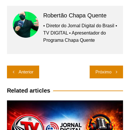
Robertão Chapa Quente
• Diretor do Jornal Digital do Brasil •
TV DIGITAL • Apresentador do
Programa Chapa Quente
Navegação
Anterior
Próximo
de
Post
Related articles