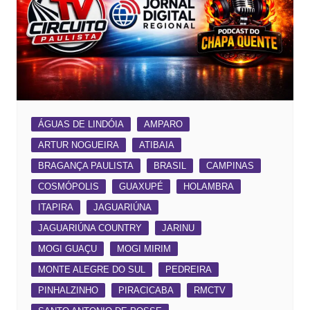
ÁGUAS DE LINDÓIA
AMPARO
ARTUR NOGUEIRA
ATIBAIA
BRAGANÇA PAULISTA
BRASIL
CAMPINAS
COSMÓPOLIS
GUAXUPÉ
HOLAMBRA
ITAPIRA
JAGUARIÚNA
JAGUARIÚNA COUNTRY
JARINU
MOGI GUAÇU
MOGI MIRIM
MONTE ALEGRE DO SUL
PEDREIRA
PINHALZINHO
PIRACICABA
RMCTV