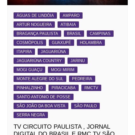
ÁGUAS DE LINDÓIA
AMPARO
ARTUR NOGUEIRA
ATIBAIA
BRAGANÇA PAULISTA
BRASIL
CAMPINAS
COSMÓPOLIS
GUAXUPÉ
HOLAMBRA
ITAPIRA
JAGUARIÚNA
JAGUARIÚNA COUNTRY
JARINU
MOGI GUAÇU
MOGI MIRIM
MONTE ALEGRE DO SUL
PEDREIRA
PINHALZINHO
PIRACICABA
RMCTV
SANTO ANTONIO DE POSSE
SÃO JOÃO DA BOA VISTA
SÃO PAULO
SERRA NEGRA
TV CIRCUITO PAULISTA , JORNAL
DIGITAL DO BRASIL E RMC TV SÃO