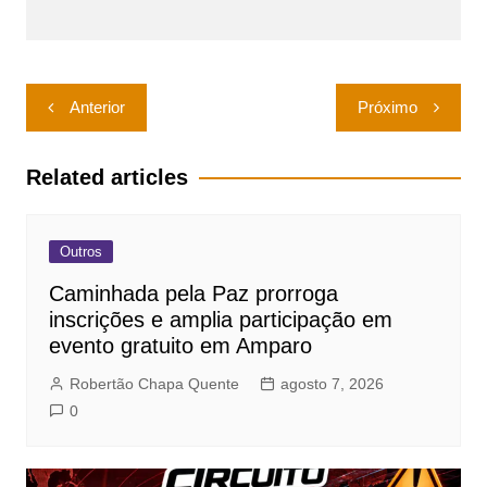
Navegação
Anterior
Próximo
de
Post
Related articles
Outros
Caminhada pela Paz prorroga
inscrições e amplia participação em
evento gratuito em Amparo
Robertão Chapa Quente
agosto 7, 2026
0