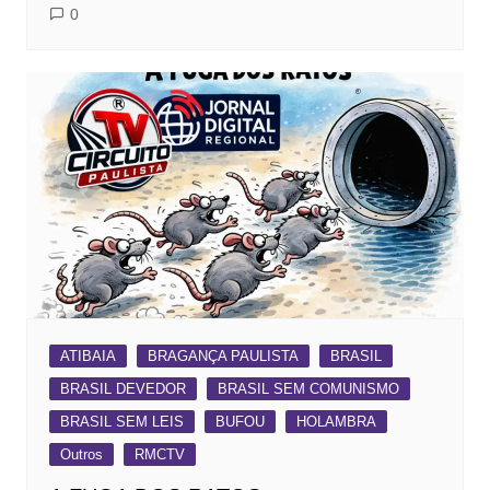
0
ATIBAIA
BRAGANÇA PAULISTA
BRASIL
BRASIL DEVEDOR
BRASIL SEM COMUNISMO
BRASIL SEM LEIS
BUFOU
HOLAMBRA
Outros
RMCTV