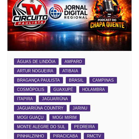
ÁGUAS DE LINDÓIA
AMPARO
ARTUR NOGUEIRA
ATIBAIA
BRAGANÇA PAULISTA
BRASIL
CAMPINAS
COSMÓPOLIS
GUAXUPÉ
HOLAMBRA
ITAPIRA
JAGUARIÚNA
JAGUARIÚNA COUNTRY
JARINU
MOGI GUAÇU
MOGI MIRIM
MONTE ALEGRE DO SUL
PEDREIRA
PINHALZINHO
PIRACICABA
RMCTV