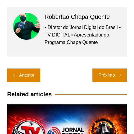
Robertão Chapa Quente
• Diretor do Jornal Digital do Brasil •
TV DIGITAL • Apresentador do
Programa Chapa Quente
Navegação
Anterior
Próximo
de
Post
Related articles