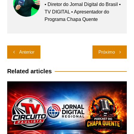
• Diretor do Jornal Digital do Brasil •
TV DIGITAL • Apresentador do
Programa Chapa Quente
Navegação
Anterior
Próximo
de
Post
Related articles