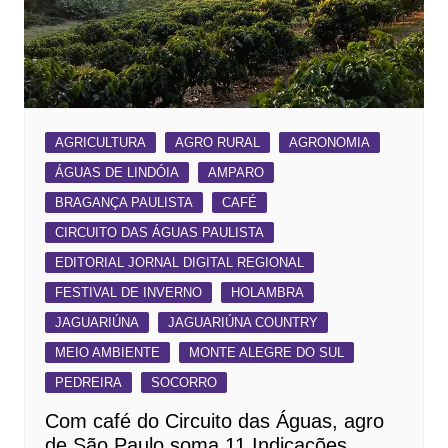
AGRICULTURA
AGRO RURAL
AGRONOMIA
ÁGUAS DE LINDÓIA
AMPARO
BRAGANÇA PAULISTA
CAFÉ
CIRCUITO DAS ÁGUAS PAULISTA
EDITORIAL JORNAL DIGITAL REGIONAL
FESTIVAL DE INVERNO
HOLAMBRA
JAGUARIÚNA
JAGUARIÚNA COUNTRY
MEIO AMBIENTE
MONTE ALEGRE DO SUL
PEDREIRA
SOCORRO
Com café do Circuito das Águas, agro
de São Paulo soma 11 Indicações