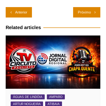
Navegação
Anterior
Próximo
de
Post
Related articles
ÁGUAS DE LINDÓIA
AMPARO
ARTUR NOGUEIRA
ATIBAIA