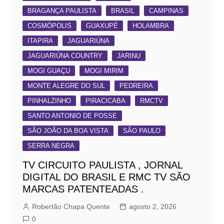
BRAGANÇA PAULISTA
BRASIL
CAMPINAS
COSMÓPOLIS
GUAXUPÉ
HOLAMBRA
ITAPIRA
JAGUARIÚNA
JAGUARIÚNA COUNTRY
JARINU
MOGI GUAÇU
MOGI MIRIM
MONTE ALEGRE DO SUL
PEDREIRA
PINHALZINHO
PIRACICABA
RMCTV
SANTO ANTONIO DE POSSE
SÃO JOÃO DA BOA VISTA
SÃO PAULO
SERRA NEGRA
TV CIRCUITO PAULISTA , JORNAL
DIGITAL DO BRASIL E RMC TV SÃO
MARCAS PATENTEADAS .
Robertão Chapa Quente
agosto 2, 2026
0