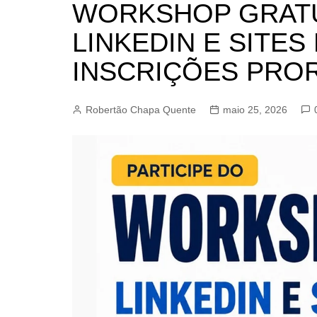
WORKSHOP GRAT
BARRET
LINKEDIN E SITE
CAMPIN
ESTIVA 
INSCRIÇÕES PR
JAGUAR
JUNDIAÍ
Robertão Chapa Quente
maio 25, 2026
LIMEIRA
MOGI G
MOGI MI
PAULÍNI
PEDREI
RIBEIRÃ