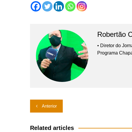
Robertão 
• Diretor do Jor
Programa Chap
Navegação
Anterior
de
Post
Related articles