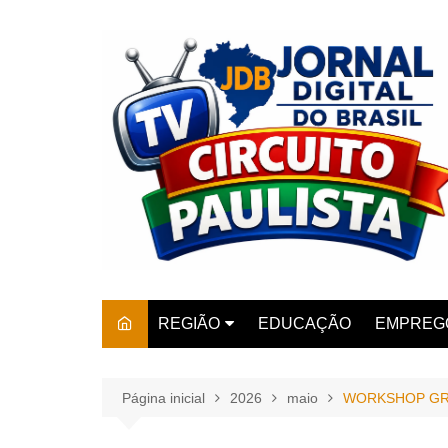
Ir
para
o
conteúdo
REGIÃO
EDUCAÇÃO
EMPREG
SÃO PAULO
ARARAS
AMPARO
Página inicial
2026
maio
WORKSHOP GRA
AMERIC