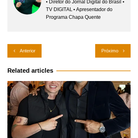
• Diretor do Jornal Digital do Brasil •
TV DIGITAL • Apresentador do
Programa Chapa Quente
Navegação
Anterior
Próximo
de
Post
Related articles