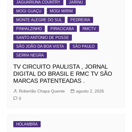
JAGUARIÚNA COUNTRY
JARINU
MOGI GUAÇU
MOGI MIRIM
MONTE ALEGRE DO SUL
PEDREIRA
PINHALZINHO
PIRACICABA
RMCTV
SANTO ANTONIO DE POSSE
SÃO JOÃO DA BOA VISTA
SÃO PAULO
SERRA NEGRA
TV CIRCUITO PAULISTA , JORNAL
DIGITAL DO BRASIL E RMC TV SÃO
MARCAS PATENTEADAS .
Robertão Chapa Quente
agosto 2, 2026
0
HOLAMBRA