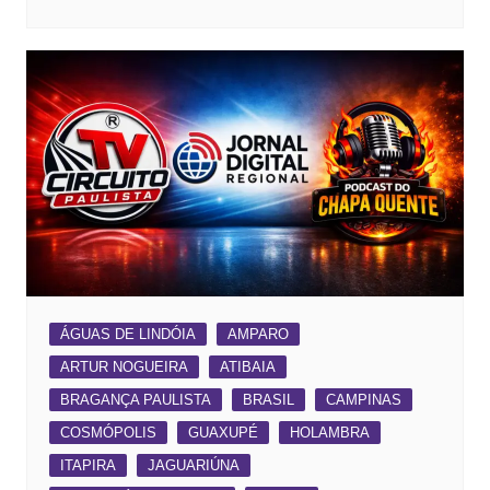
ÁGUAS DE LINDÓIA
AMPARO
ARTUR NOGUEIRA
ATIBAIA
BRAGANÇA PAULISTA
BRASIL
CAMPINAS
COSMÓPOLIS
GUAXUPÉ
HOLAMBRA
ITAPIRA
JAGUARIÚNA