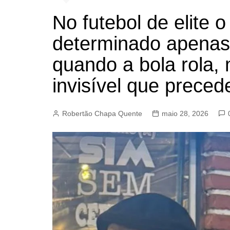
BARRET
No futebol de elite 
CAMPIN
determinado apenas
ESTIVA 
quando a bola rola,
JAGUAR
JUNDIAÍ
invisível que prece
LIMEIRA
MOGI G
Robertão Chapa Quente
maio 28, 2026
MOGI MI
PAULÍNI
PEDREI
RIBEIRÃ