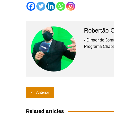
Robertão 
• Diretor do Jor
Programa Chap
Navegação
Anterior
de
Post
Related articles