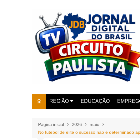
Ir
para
o
conteúdo
REGIÃO
EDUCAÇÃO
EMPREG
SÃO PAULO
ARARAS
AMPARO
Página inicial
2026
maio
No futebol de elite o sucesso não é determinado a
AMERIC