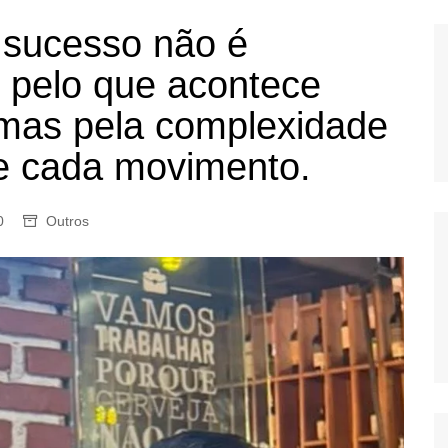
OS
o sucesso não é
AS
 pelo que acontece
GERBI
 mas pela complexidade
IÚNA
de cada movimento.
UAÇU
0
Outros
RIM
A
RA
O PRETO