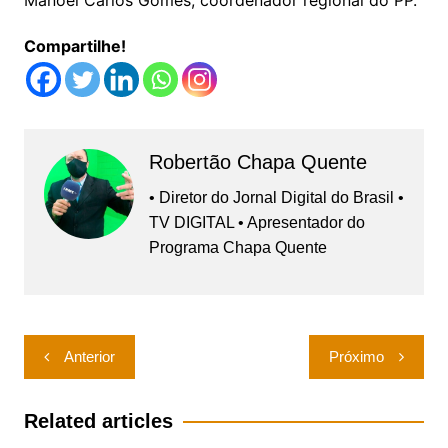
Manoel Carlos Gomes, coordenador regional do PP.
Compartilhe!
Robertão Chapa Quente
• Diretor do Jornal Digital do Brasil •
TV DIGITAL • Apresentador do
Programa Chapa Quente
Navegação
Anterior
Próximo
de
Post
Related articles