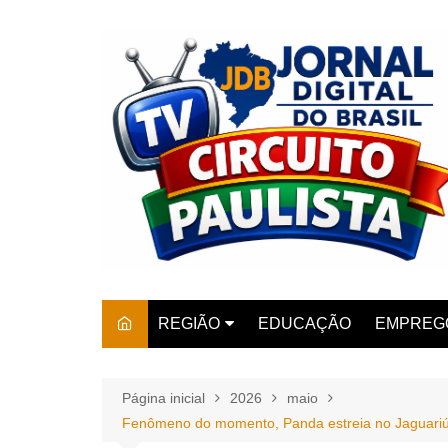
Ir
para
o
conteúdo
REGIÃO
EDUCAÇÃO
EMPREG
SÃO PAULO
ARARAS
AMPARO
Página inicial
2026
maio
Fenômeno do momento, Panda estreia no Jaguariúna 
AMERIC