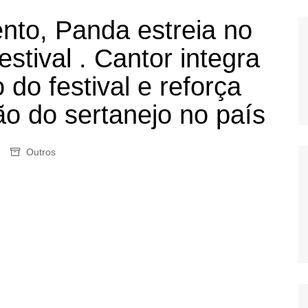
OS
to, Panda estreia no
AS
tival . Cantor integra
GERBI
 do festival e reforça
IÚNA
o do sertanejo no país
UAÇU
Outros
RIM
A
RA
O PRETO