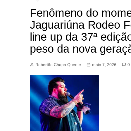
BARRET
Fenômeno do momen
CAMPIN
Jaguariúna Rodeo Fes
ESTIVA 
line up da 37ª edição
JAGUAR
JUNDIAÍ
peso da nova geraçã
LIMEIRA
MOGI G
Robertão Chapa Quente
maio 7, 2026
0
MOGI MI
PAULÍNI
PEDREI
RIBEIRÃ