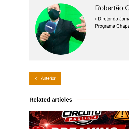
Robertão 
• Diretor do Jor
Programa Chap
Navegação
Anterior
de
Post
Related articles