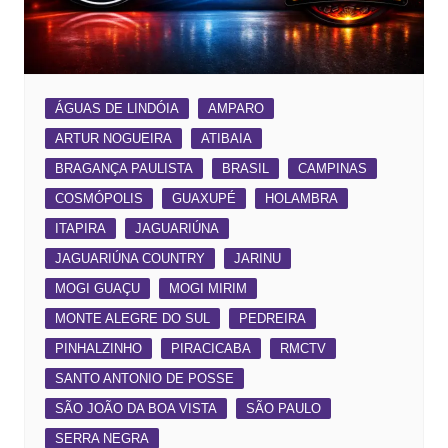
ÁGUAS DE LINDÓIA
AMPARO
ARTUR NOGUEIRA
ATIBAIA
BRAGANÇA PAULISTA
BRASIL
CAMPINAS
COSMÓPOLIS
GUAXUPÉ
HOLAMBRA
ITAPIRA
JAGUARIÚNA
JAGUARIÚNA COUNTRY
JARINU
MOGI GUAÇU
MOGI MIRIM
MONTE ALEGRE DO SUL
PEDREIRA
PINHALZINHO
PIRACICABA
RMCTV
SANTO ANTONIO DE POSSE
SÃO JOÃO DA BOA VISTA
SÃO PAULO
SERRA NEGRA