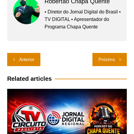
Robertão Chapa Quente
• Diretor do Jornal Digital do Brasil •
TV DIGITAL • Apresentador do
Programa Chapa Quente
Navegação
Anterior
Próximo
de
Post
Related articles