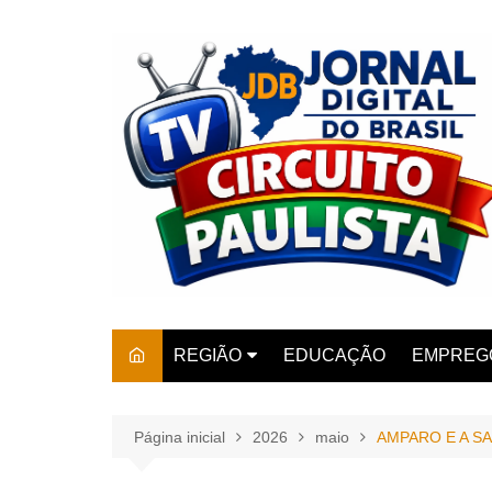
Ir
para
o
conteúdo
REGIÃO
EDUCAÇÃO
EMPREG
SÃO PAULO
ARARAS
AMPARO
Página inicial
2026
maio
AMPARO E A S
AMERIC