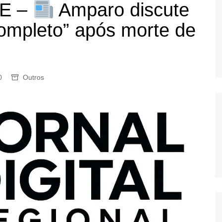
E –
Amparo discute
OS
AS
Completo” após morte de
GERBI
IÚNA
0
Outros
UAÇU
RIM
A
RA
O PRETO