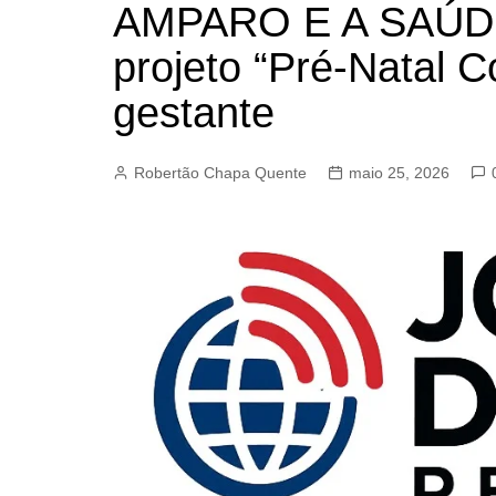
AMPARO E A SAÚD
BARRET
CAMPIN
projeto “Pré-Natal 
ESTIVA 
gestante
JAGUAR
JUNDIAÍ
Robertão Chapa Quente
maio 25, 2026
LIMEIRA
MOGI G
MOGI MI
PAULÍNI
PEDREI
RIBEIRÃ