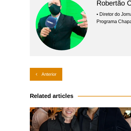
Robertão 
• Diretor do Jor
Programa Chap
Navegação
Anterior
de
Post
Related articles