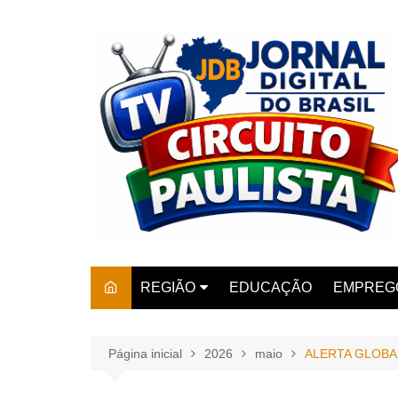
Ir
para
o
conteúdo
REGIÃO
EDUCAÇÃO
EMPREG
SÃO PAULO
ARARAS
AMPARO
Página inicial
2026
maio
ALERTA GLOBA
AMERIC