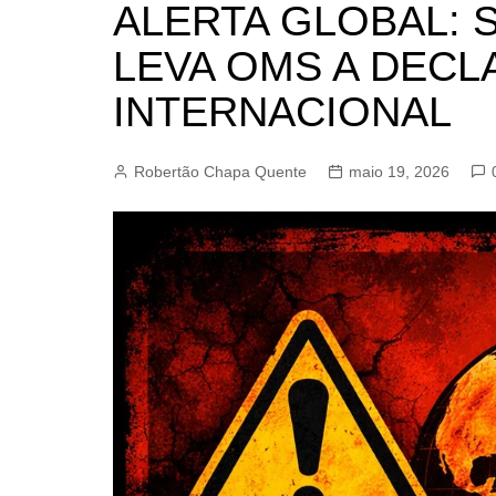
ALERTA GLOBAL: 
BARRET
LEVA OMS A DEC
CAMPIN
ESTIVA 
INTERNACIONAL
JAGUAR
JUNDIAÍ
Robertão Chapa Quente
maio 19, 2026
LIMEIRA
MOGI G
MOGI MI
PAULÍNI
PEDREI
RIBEIRÃ