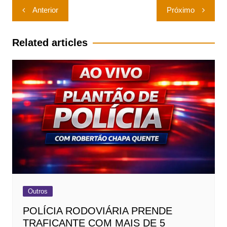
Navegação
Anterior
Próximo
de
Post
Related articles
Outros
POLÍCIA RODOVIÁRIA PRENDE
TRAFICANTE COM MAIS DE 5