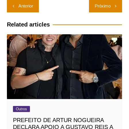
Navegação
Anterior
Próximo
de
Post
Related articles
Outros
PREFEITO DE ARTUR NOGUEIRA
DECLARA APOIO A GUSTAVO REIS A