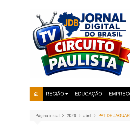
Ir
para
o
conteúdo
REGIÃO
EDUCAÇÃO
EMPREG
SÃO PAULO
ARARAS
AMPARO
Página inicial
2026
abril
PAT DE JAGUA
AMERIC