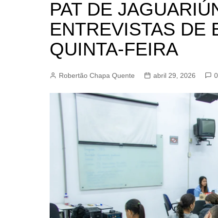
PAT DE JAGUARI
BARRET
ENTREVISTAS DE
CAMPIN
ESTIVA 
QUINTA-FEIRA
JAGUAR
JUNDIAÍ
Robertão Chapa Quente
abril 29, 2026
0
LIMEIRA
MOGI G
MOGI MI
PAULÍNI
PEDREI
RIBEIRÃ