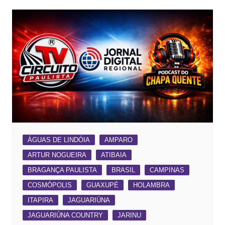
ÁGUAS DE LINDÓIA
AMPARO
ARTUR NOGUEIRA
ATIBAIA
BRAGANÇA PAULISTA
BRASIL
CAMPINAS
COSMÓPOLIS
GUAXUPÉ
HOLAMBRA
ITAPIRA
JAGUARIÚNA
JAGUARIÚNA COUNTRY
JARINU