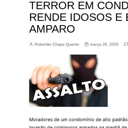
TERROR EM COND
BARRET
RENDE IDOSOS E
CAMPIN
ESTIVA 
AMPARO
JAGUAR
JUNDIAÍ
Robertão Chapa Quente
março 26, 2026
LIMEIRA
MOGI G
MOGI MI
PAULÍNI
PEDREI
RIBEIRÃ
Moradores de um condomínio de alto padrã
invasão de criminosos armados na manhã de 