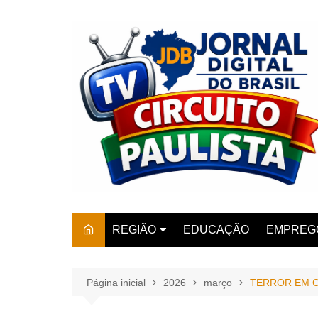
Ir
para
o
conteúdo
REGIÃO
EDUCAÇÃO
EMPREG
SÃO PAULO
ARARAS
AMPARO
Página inicial
2026
março
TERROR EM C
AMERIC