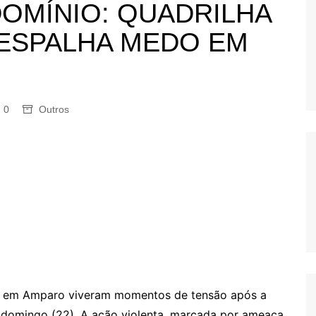
OMÍNIO: QUADRILHA
OS
 ESPALHA MEDO EM
AS
GERBI
IÚNA
0
Outros
UAÇU
RIM
A
RA
O PRETO
o em Amparo viveram momentos de tensão após a
domingo (22). A ação violenta, marcada por ameaça