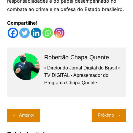
responsabilidades e do papel desempenhado no
combate ao crime e na defesa do Estado brasileiro.
Compartilhe!
Robertão Chapa Quente
• Diretor do Jornal Digital do Brasil •
TV DIGITAL • Apresentador do
Programa Chapa Quente
Navegação
Anterior
Próximo
de
Post