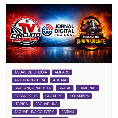
ÁGUAS DE LINDÓIA
AMPARO
ARTUR NOGUEIRA
ATIBAIA
BRAGANÇA PAULISTA
BRASIL
CAMPINAS
COSMÓPOLIS
GUAXUPÉ
HOLAMBRA
ITAPIRA
JAGUARIÚNA
JAGUARIÚNA COUNTRY
JARINU