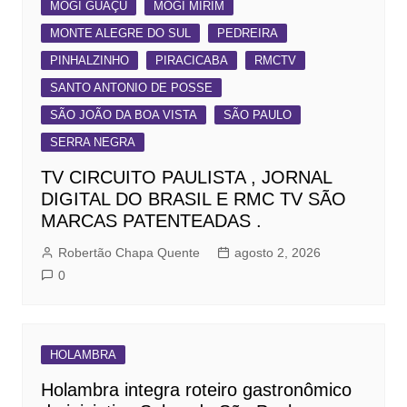
MOGI GUAÇU
MOGI MIRIM
MONTE ALEGRE DO SUL
PEDREIRA
PINHALZINHO
PIRACICABA
RMCTV
SANTO ANTONIO DE POSSE
SÃO JOÃO DA BOA VISTA
SÃO PAULO
SERRA NEGRA
TV CIRCUITO PAULISTA , JORNAL
DIGITAL DO BRASIL E RMC TV SÃO
MARCAS PATENTEADAS .
Robertão Chapa Quente
agosto 2, 2026
0
HOLAMBRA
Holambra integra roteiro gastronômico