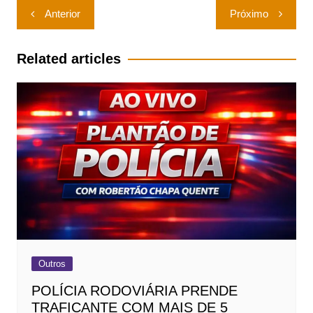
Navegação
Anterior
Próximo
de
Post
Related articles
Outros
POLÍCIA RODOVIÁRIA PRENDE
TRAFICANTE COM MAIS DE 5