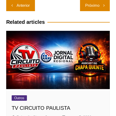
Navegação
Anterior
Próximo
de
Post
Related articles
Outros
TV CIRCUITO PAULISTA