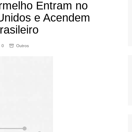
melho Entram no
OS
Unidos e Acendem
AS
GERBI
asileiro
IÚNA
0
Outros
UAÇU
RIM
A
RA
O PRETO