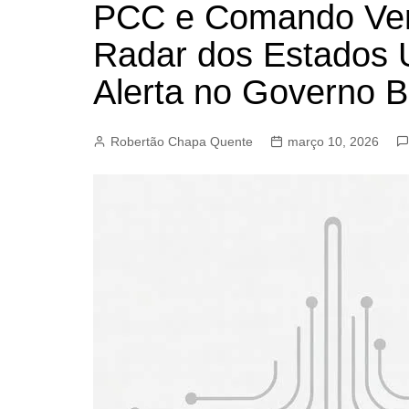
PCC e Comando Ver
BARRET
Radar dos Estados 
CAMPIN
ESTIVA 
Alerta no Governo Br
JAGUAR
JUNDIAÍ
Robertão Chapa Quente
março 10, 2026
LIMEIRA
MOGI G
MOGI MI
PAULÍNI
PEDREI
RIBEIRÃ