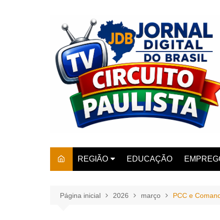
Ir
para
o
conteúdo
REGIÃO
EDUCAÇÃO
EMPREG
SÃO PAULO
ARARAS
AMPARO
Página inicial
2026
março
PCC e Comando
AMERIC