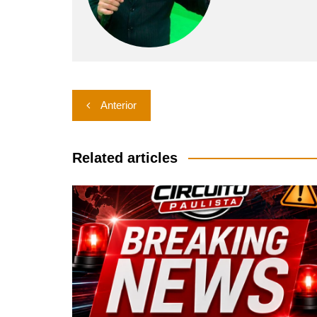
Navegação
Anterior
de
Post
Related articles