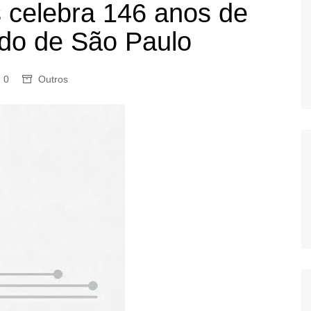
 celebra 146 anos de
OS
ado de São Paulo
AS
GERBI
IÚNA
0
Outros
UAÇU
RIM
A
RA
O PRETO