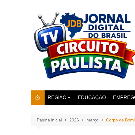
Ir
para
o
conteúdo
REGIÃO
EDUCAÇÃO
EMPREG
SÃO PAULO
ARARAS
AMPARO
Página inicial
2026
março
Corpo de Bombe
AMERIC