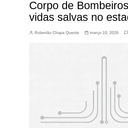
Corpo de Bombeiros
BARRET
vidas salvas no est
CAMPIN
ESTIVA 
Robertão Chapa Quente
março 10, 2026
JAGUAR
JUNDIAÍ
LIMEIRA
MOGI G
MOGI MI
PAULÍNI
PEDREI
RIBEIRÃ