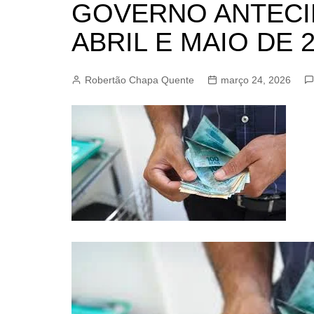
GOVERNO ANTECIP
BARRET
ABRIL E MAIO DE 
CAMPIN
ESTIVA 
Robertão Chapa Quente
março 24, 2026
JAGUAR
JUNDIAÍ
LIMEIRA
MOGI G
MOGI MI
PAULÍNI
PEDREI
RIBEIRÃ