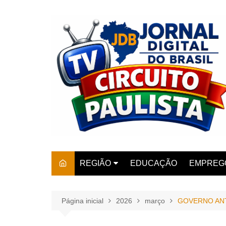
Ir
para
o
conteúdo
REGIÃO
EDUCAÇÃO
EMPREG
SÃO PAULO
ARARAS
AMPARO
Página inicial
2026
março
GOVERNO ANTE
AMERIC