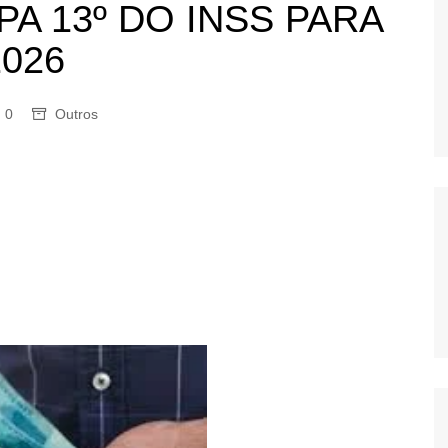
A 13º DO INSS PARA
OS
2026
AS
GERBI
IÚNA
0
Outros
UAÇU
RIM
A
RA
O PRETO