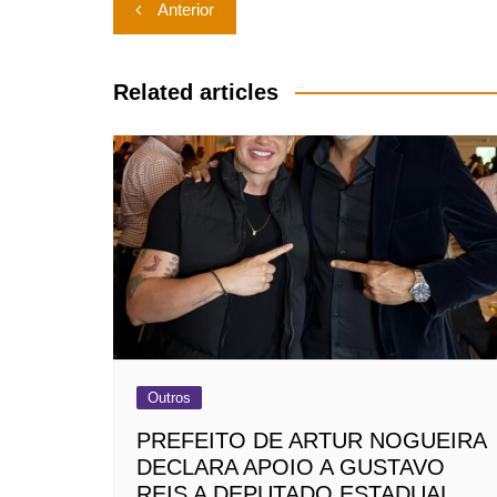
Navegação
Anterior
de
Post
Related articles
Outros
PREFEITO DE ARTUR NOGUEIRA
DECLARA APOIO A GUSTAVO
REIS A DEPUTADO ESTADUAL