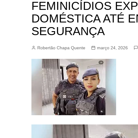
FEMINICÍDIOS EX
BARRET
DOMÉSTICA ATÉ 
CAMPIN
ESTIVA 
SEGURANÇA
JAGUAR
JUNDIAÍ
Robertão Chapa Quente
março 24, 2026
LIMEIRA
MOGI G
MOGI MI
PAULÍNI
PEDREI
RIBEIRÃ