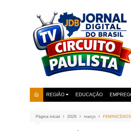
Ir
para
o
conteúdo
REGIÃO
EDUCAÇÃO
EMPREG
SÃO PAULO
ARARAS
AMPARO
Página inicial
2026
março
FEMINICÍDIO
AMERIC