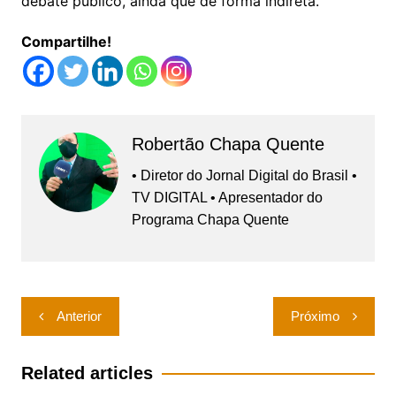
debate público, ainda que de forma indireta.
Compartilhe!
Robertão Chapa Quente
• Diretor do Jornal Digital do Brasil •
TV DIGITAL • Apresentador do
Programa Chapa Quente
Navegação
Anterior
Próximo
de
Post
Related articles