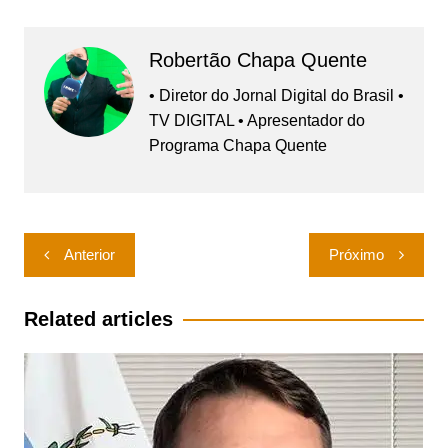
Robertão Chapa Quente
• Diretor do Jornal Digital do Brasil •
TV DIGITAL • Apresentador do
Programa Chapa Quente
Navegação
Anterior
Próximo
de
Post
Related articles