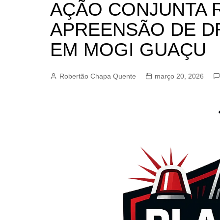
AÇÃO CONJUNTA 
BARRET
APREENSÃO DE D
CAMPIN
ESTIVA 
EM MOGI GUAÇU
JAGUAR
JUNDIAÍ
Robertão Chapa Quente
março 20, 2026
LIMEIRA
MOGI G
MOGI MI
PAULÍNI
PEDREI
RIBEIRÃ