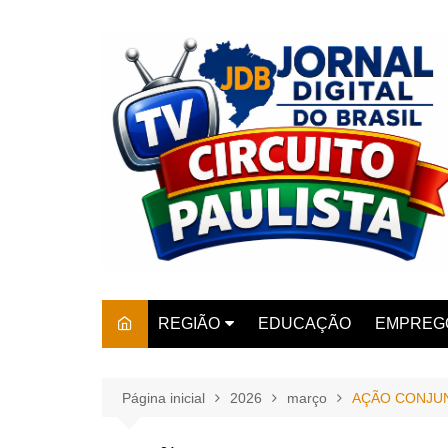
Ir
para
o
conteúdo
REGIÃO
EDUCAÇÃO
EMPREG
SÃO PAULO
ARARAS
AMPARO
Página inicial
2026
março
AÇÃO CONJUN
AMERIC