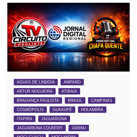
ÁGUAS DE LINDÓIA
AMPARO
ARTUR NOGUEIRA
ATIBAIA
BRAGANÇA PAULISTA
BRASIL
CAMPINAS
COSMÓPOLIS
GUAXUPÉ
HOLAMBRA
ITAPIRA
JAGUARIÚNA
JAGUARIÚNA COUNTRY
JARINU