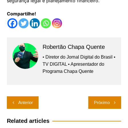
segurança legal e planejamento financeiro.
Compartilhe!
Robertão Chapa Quente
• Diretor do Jornal Digital do Brasil •
TV DIGITAL • Apresentador do
Programa Chapa Quente
Navegação
Anterior
Próximo
de
Post
Related articles