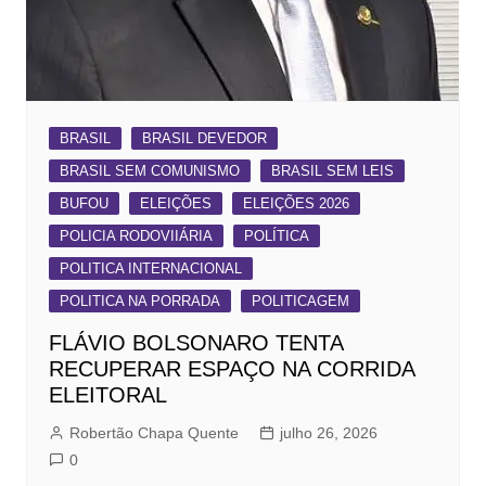
BRASIL
BRASIL DEVEDOR
BRASIL SEM COMUNISMO
BRASIL SEM LEIS
BUFOU
ELEIÇÕES
ELEIÇÕES 2026
POLICIA RODOVIIÁRIA
POLÍTICA
POLITICA INTERNACIONAL
POLITICA NA PORRADA
POLITICAGEM
FLÁVIO BOLSONARO TENTA
RECUPERAR ESPAÇO NA CORRIDA
ELEITORAL
Robertão Chapa Quente
julho 26, 2026
0