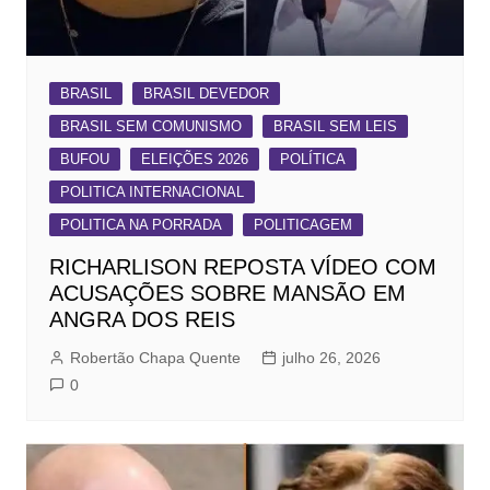
BRASIL
BRASIL DEVEDOR
BRASIL SEM COMUNISMO
BRASIL SEM LEIS
BUFOU
ELEIÇÕES 2026
POLÍTICA
POLITICA INTERNACIONAL
POLITICA NA PORRADA
POLITICAGEM
RICHARLISON REPOSTA VÍDEO COM
ACUSAÇÕES SOBRE MANSÃO EM
ANGRA DOS REIS
Robertão Chapa Quente
julho 26, 2026
0