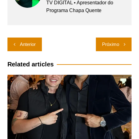
TV DIGITAL • Apresentador do
Programa Chapa Quente
Navegação
Anterior
Próximo
de
Post
Related articles