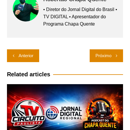
• Diretor do Jornal Digital do Brasil •
TV DIGITAL • Apresentador do
Programa Chapa Quente
Navegação
Anterior
Próximo
de
Post
Related articles