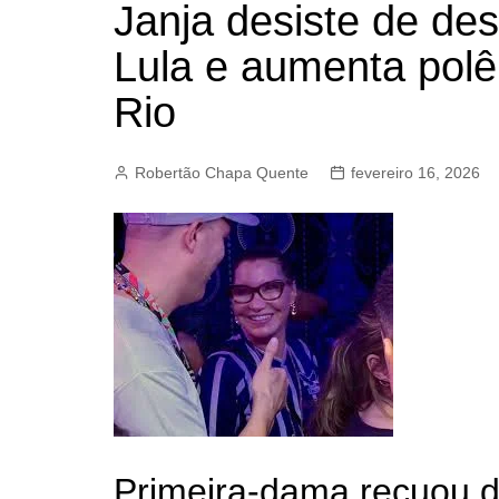
Janja desiste de de
BARRET
Lula e aumenta polê
CAMPIN
ESTIVA 
Rio
JAGUAR
JUNDIAÍ
Robertão Chapa Quente
fevereiro 16, 2026
LIMEIRA
MOGI G
MOGI MI
PAULÍNI
PEDREI
RIBEIRÃ
Primeira-dama recuou de