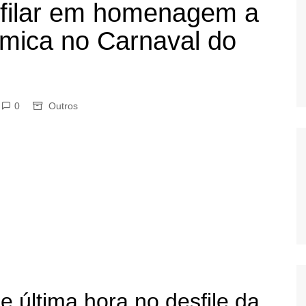
sfilar em homenagem a
OS
mica no Carnaval do
AS
GERBI
IÚNA
0
Outros
UAÇU
RIM
A
RA
O PRETO
 última hora no desfile da