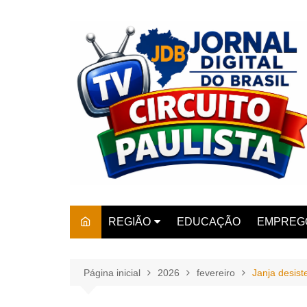
Ir
para
o
conteúdo
REGIÃO
EDUCAÇÃO
EMPREG
SÃO PAULO
ARARAS
AMPARO
Página inicial
2026
fevereiro
Janja desis
AMERIC