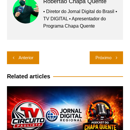
Robertão Chapa Quente
• Diretor do Jornal Digital do Brasil •
TV DIGITAL • Apresentador do
Programa Chapa Quente
Navegação
Anterior
Próximo
de
Post
Related articles