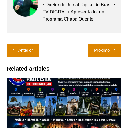
• Diretor do Jornal Digital do Brasil •
TV DIGITAL • Apresentador do
Programa Chapa Quente
Navegação
Anterior
Próximo
de
Post
Related articles