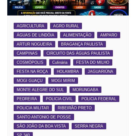
AGRICULTURA
AGRO RURAL
ÁGUAS DE LINDÓIA
ALIMENTAÇÃO
AMPARO
ARTUR NOGUEIRA
BRAGANÇA PAULISTA
CAMPINAS
CIRCUITO DAS ÁGUAS PAULISTA
COSMÓPOLIS
Culinária
FESTA DO MILHO
FESTA NA ROÇA
HOLAMBRA
JAGUARIÚNA
MOGI GUAÇU
MOGI MIRIM
MONTE ALEGRE DO SUL
MORUNGABA
PEDREIRA
POLICIA CIVIL
POLICIA FEDERAL
POLICIA MILITAR
RIBEIRÃO PRETO
SANTO ANTONIO DE POSSE
SÃO JOÃO DA BOA VISTA
SERRA NEGRA
SP 340