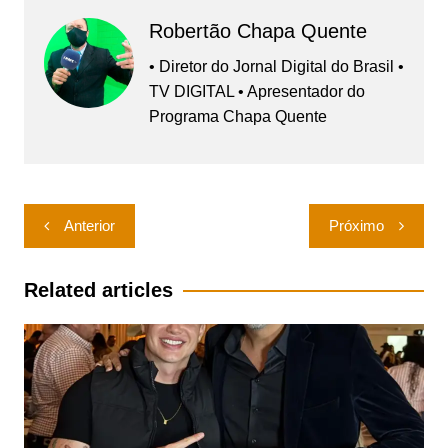
Robertão Chapa Quente
• Diretor do Jornal Digital do Brasil •
TV DIGITAL • Apresentador do
Programa Chapa Quente
Navegação
Anterior
Próximo
de
Post
Related articles