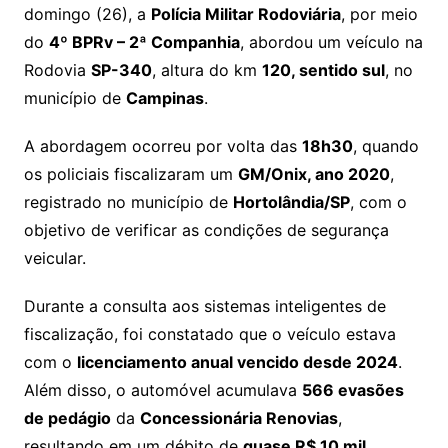
domingo (26), a
Polícia Militar Rodoviária
, por meio
do
4º BPRv – 2ª Companhia
, abordou um veículo na
Rodovia
SP-340
, altura do km
120, sentido sul
, no
município de
Campinas
.
A abordagem ocorreu por volta das
18h30
, quando
os policiais fiscalizaram um
GM/Onix, ano 2020
,
registrado no município de
Hortolândia/SP
, com o
objetivo de verificar as condições de segurança
veicular.
Durante a consulta aos sistemas inteligentes de
fiscalização, foi constatado que o veículo estava
com o
licenciamento anual vencido desde 2024
.
Além disso, o automóvel acumulava
566 evasões
de pedágio
da
Concessionária Renovias
,
resultando em um débito de
quase R$ 10 mil