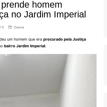
 prende homem
OS
ça no Jardim Imperial
AS
GERBI
IÚNA
0
Outros
deu um homem que era
procurado pela Justiça
 no
bairro Jardim Imperial
.
UAÇU
RIM
A
RA
O PRETO