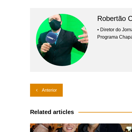
Robertão 
• Diretor do Jor
Programa Chap
Navegação
Anterior
de
Post
Related articles