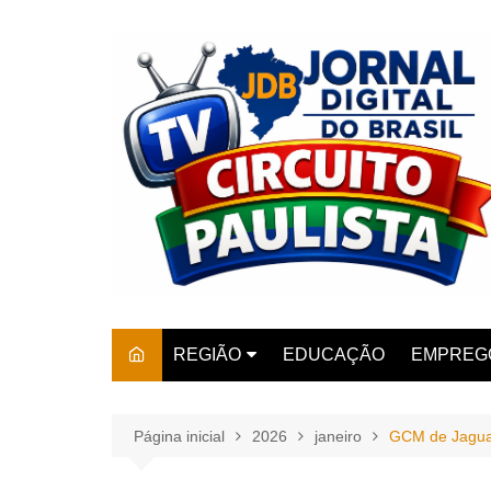
Ir
para
o
conteúdo
REGIÃO
EDUCAÇÃO
EMPREG
SÃO PAULO
ARARAS
AMPARO
Página inicial
2026
janeiro
GCM de Jaguar
AMERIC