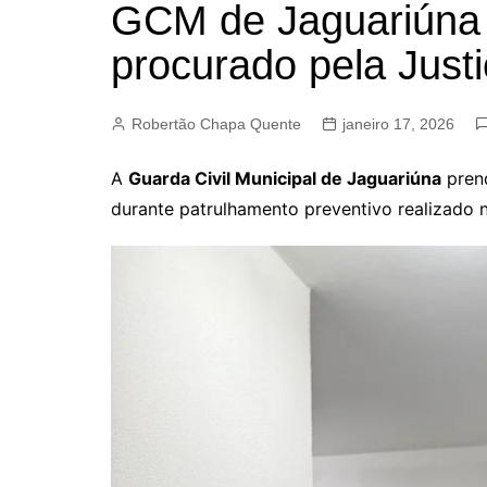
GCM de Jaguariúna
BARRET
procurado pela Justi
CAMPIN
ESTIVA 
Robertão Chapa Quente
janeiro 17, 2026
JAGUAR
JUNDIAÍ
A
Guarda Civil Municipal de Jaguariúna
pren
LIMEIRA
durante patrulhamento preventivo realizado
MOGI G
MOGI MI
PAULÍNI
PEDREI
RIBEIRÃ