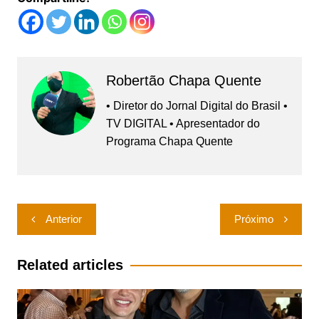
Robertão Chapa Quente
• Diretor do Jornal Digital do Brasil •
TV DIGITAL • Apresentador do
Programa Chapa Quente
Navegação
Anterior
Próximo
de
Post
Related articles