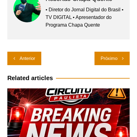
• Diretor do Jornal Digital do Brasil •
TV DIGITAL • Apresentador do
Programa Chapa Quente
Navegação
Anterior
Próximo
de
Post
Related articles