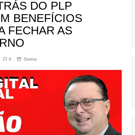
TRÁS DO PLP
OS
EM BENEFÍCIOS
AS
GERBI
A FECHAR AS
IÚNA
ERNO
0
Outros
UAÇU
RIM
A
RA
O PRETO