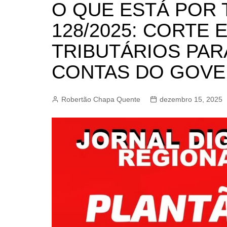
O QUE ESTÁ POR 
BARRET
128/2025: CORTE 
CAMPIN
ESTIVA 
TRIBUTÁRIOS PAR
JAGUAR
CONTAS DO GOV
JUNDIAÍ
LIMEIRA
Robertão Chapa Quente
dezembro 15, 2025
MOGI G
MOGI MI
PAULÍNI
PEDREI
RIBEIRÃ