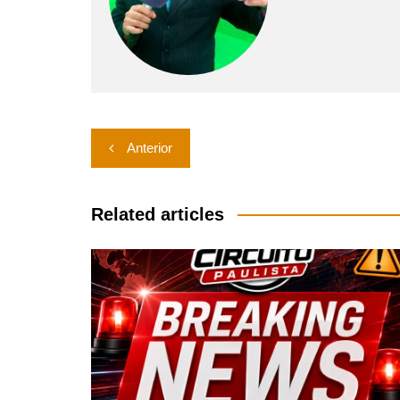
Navegação
Anterior
de
Post
Related articles